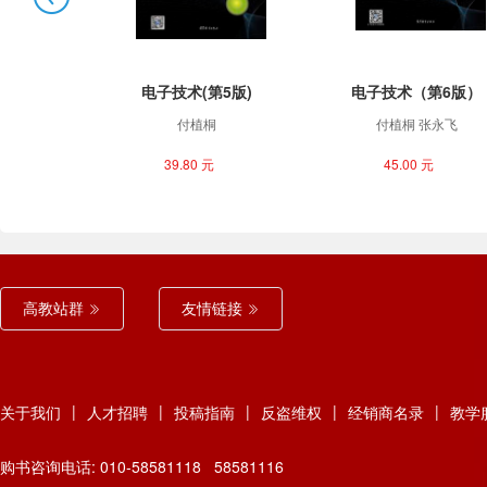
电子技术(第5版)
电子技术（第6版）
付植桐
付植桐 张永飞
39.80 元
45.00 元
高教站群
友情链接
|
|
|
|
|
关于我们
人才招聘
投稿指南
反盗维权
经销商名录
教学
购书咨询电话: 010-58581118 58581116