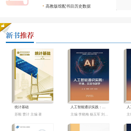
高教版馆配书目历史数据
统计基础
人工智能通识实践：环境、实验与辅学
苏毅 曹计 主编 著
主编 李晓梅 杨玉军 刘卫国 著
主