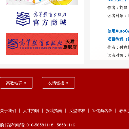
作者：刘昌 
读者对象：
使用Auto
项目教程（
作者：付春梅
读者对象：
高教站群
友情链接
|
|
|
|
|
关于我们
人才招聘
投稿指南
反盗维权
经销商名录
教学
购书咨询电话: 010-58581118 58581116