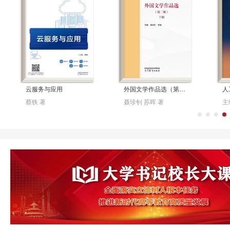
云服务与应用
外国文学作品选（第二版 ）下册
人
蔡铁 著
聂珍钊 苏晖 著
主